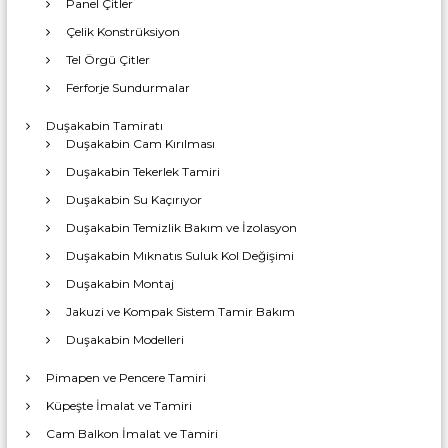
Panel Çitler
e
Çelik Konstrüksiyon
Tel Örgü Çitler
s
Ferforje Sundurmalar
i
Duşakabin Tamiratı
Duşakabin Cam Kırılması
Duşakabin Tekerlek Tamiri
Duşakabin Su Kaçırıyor
Duşakabin Temizlik Bakım ve İzolasyon
Duşakabin Mıknatıs Suluk Kol Değişimi
Duşakabin Montaj
Jakuzi ve Kompak Sistem Tamir Bakım
Duşakabin Modelleri
Pimapen ve Pencere Tamiri
Küpeşte İmalat ve Tamiri
Cam Balkon İmalat ve Tamiri