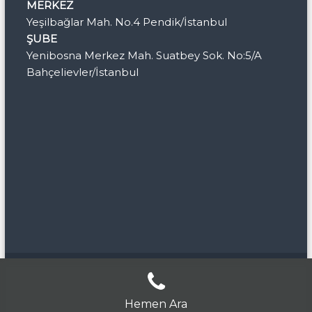
MERKEZ
Yeşilbağlar Mah. No.4 Pendik/İstanbul
ŞUBE
Yenibosna Merkez Mah. Suatbey Sok. No:5/A
Bahçelievler/İstanbul
© 2020 Tüm hakları saklıdır
Üçel Tadilat Dekorasyon
Web Design By
:
Dijital94
Hemen Ara