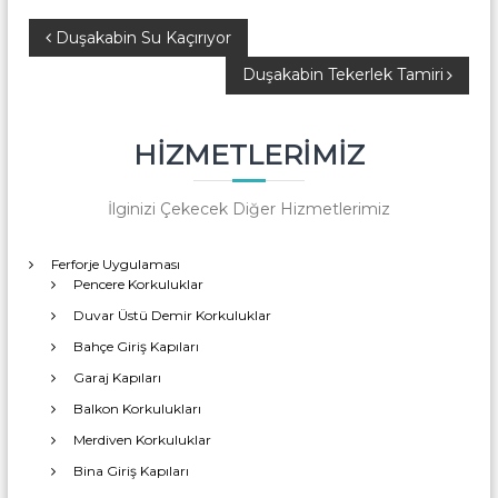
a
s
Y
Duşakabin Su Kaçırıyor
y
Duşakabin Tekerlek Tamiri
o
a
n
z
HIZMETLERIMIZ
ı
İlginizi Çekecek Diğer Hizmetlerimiz
g
Ferforje Uygulaması
e
Pencere Korkuluklar
Duvar Üstü Demir Korkuluklar
z
Bahçe Giriş Kapıları
Garaj Kapıları
i
Balkon Korkulukları
n
Merdiven Korkuluklar
Bina Giriş Kapıları
m