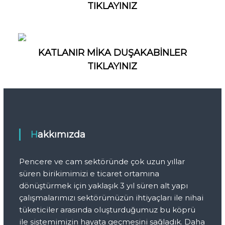
a
TIKLAYINIZ
s
y
o
n
KATLANIR MİKA DUŞAKABİNLER
TIKLAYINIZ
Hakkımızda
Pencere ve cam sektöründe çok uzun yıllar
süren birikimimizi e ticaret ortamına
dönüştürmek için yaklaşık 3 yıl süren alt yapı
çalışmalarımızı sektörümüzün ihtiyaçları ile nihai
tüketiciler arasında oluşturduğumuz bu köprü
ile sistemimizin hayata geçmesini sağladık. Daha