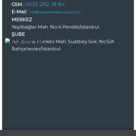
0532 292 18 84
GSM
:
E-Mail
:
info@uceltadilatdekorasyon.com
MERKEZ
Yeşilbağlar Mah. No.4 Pendik/İstanbul
ŞUBE
Yenibosna Merkez Mah. Suatbey Sok. No:5/A
Bahçelievler/İstanbul