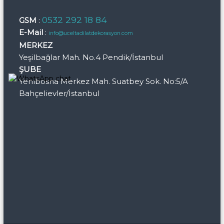
0532 292 18 84
GSM
:
E-Mail
:
info@uceltadilatdekorasyon.com
MERKEZ
Yeşilbağlar Mah. No.4 Pendik/İstanbul
ŞUBE
Yenibosna Merkez Mah. Suatbey Sok. No:5/A
Bahçelievler/İstanbul