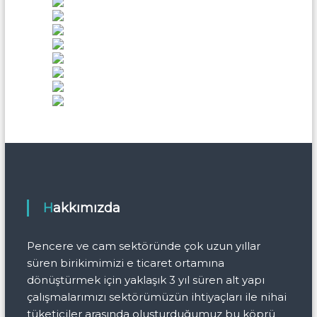
a
s
y
o
n
Hakkımızda
Pencere ve cam sektöründe çok uzun yıllar
süren birikimimizi e ticaret ortamına
dönüştürmek için yaklaşık 3 yıl süren alt yapı
çalışmalarımızı sektörümüzün ihtiyaçları ile nihai
tüketiciler arasında oluşturduğumuz bu köprü